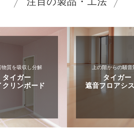
注目の製品・工法
害物質を吸収し分解
上の階からの騒音
タイガー
タイガー
イクリンボード
遮音フロアシ