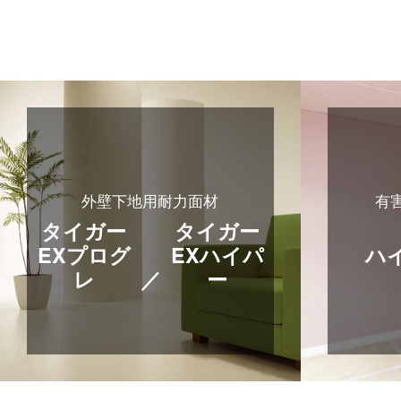
外壁下地用耐力面材
有
タイガー
タイガー
EXプログ
EXハイパ
ハ
レ
／
ー