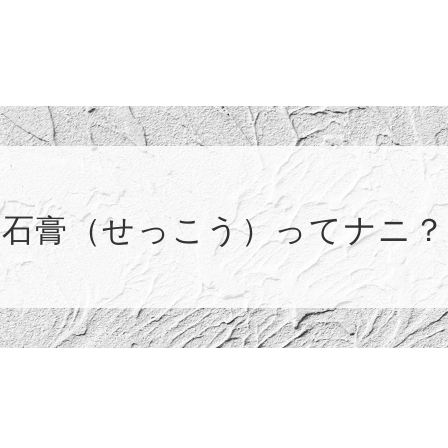
 石膏（せっこう）ってナニ？