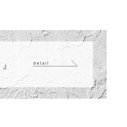
 』
detail