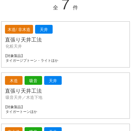
7
全
件
木造/ 非木造
天井
直張り天井工法
化粧天井
タイガージプトーン・ライトほか
木造
吸音
天井
直張り天井工法
吸音天井／木造下地
タイガートーンほか