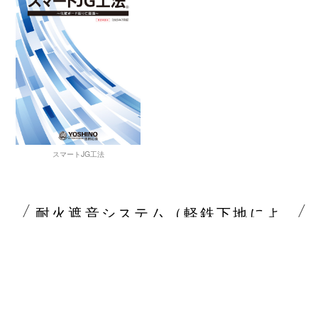
スマートJG工法
耐火遮音システム（軽鉄下地によ
る耐火・遮音間仕切壁）