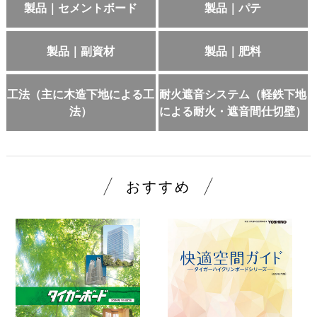
製品｜セメントボード
製品｜パテ
製品｜副資材
製品｜肥料
工法（主に木造下地による工
耐火遮音システム（軽鉄下地
法）
による耐火・遮音間仕切壁）
おすすめ