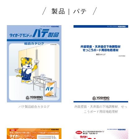
製品｜パテ
内装壁面・天井面の下地調整材、せっ
パテ製品総合カタログ
こうボード用目地処理材