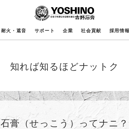
耐火・遮音
サポート
企業
社会貢献
採用情
知れば知るほどナットク
 石膏（せっこう）ってナニ？