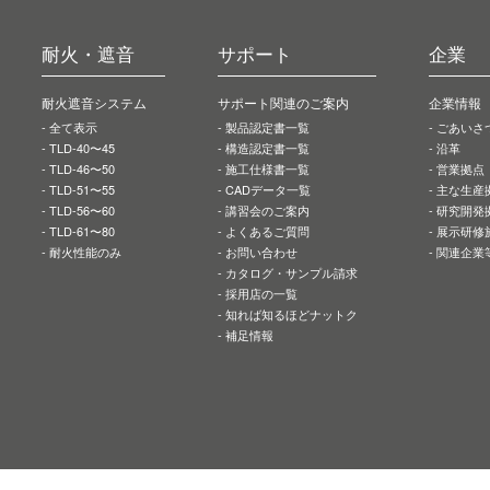
耐火・遮音
サポート
企業
耐火遮音システム
サポート関連のご案内
企業情報
全て表示
製品認定書一覧
ごあいさ
TLD-40〜45
構造認定書一覧
沿革
TLD-46〜50
施工仕様書一覧
営業拠点
TLD-51〜55
CADデータ一覧
主な生産
TLD-56〜60
講習会のご案内
研究開発
TLD-61〜80
よくあるご質問
展示研修
耐火性能のみ
お問い合わせ
関連企業
カタログ・サンプル請求
採用店の一覧
知れば知るほどナットク
補足情報