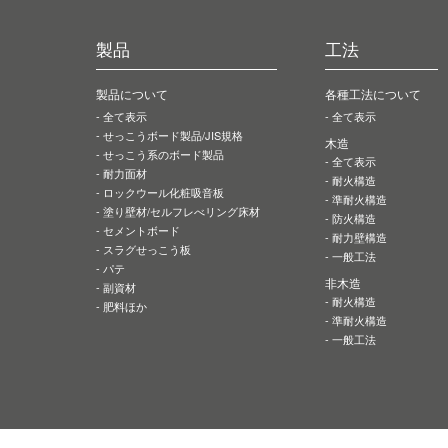
製品
工法
製品について
各種工法について
全て表示
全て表示
せっこうボード製品
/JIS規格
木造
せっこう系の
ボード製品
全て表示
耐力面材
耐火構造
ロックウール
化粧吸音板
準耐火構造
塗り壁材
/セルフレべリング床材
防火構造
セメントボード
耐力壁構造
スラグせっこう板
一般工法
パテ
非木造
副資材
耐火構造
肥料ほか
準耐火構造
一般工法