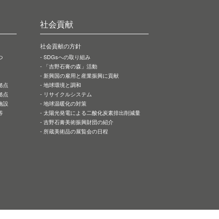
社会貢献
社会貢献の方針
つ
SDGsへの取り組み
「吉野石膏の森」活動
新興国の雇用と産業振興に貢献
拠点
地球環境と調和
拠点
リサイクルシステム
施設
地球温暖化の対策
等
太陽光発電による二酸化炭素排出削減量
吉野石膏美術振興財団の紹介
所蔵美術品の展覧会の日程