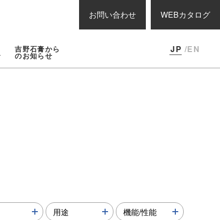
お問い合わせ
WEBカタログ
JP
/EN
吉野石膏から
報
のお知らせ
more↓
more↓
more↓
用途
機能/性能