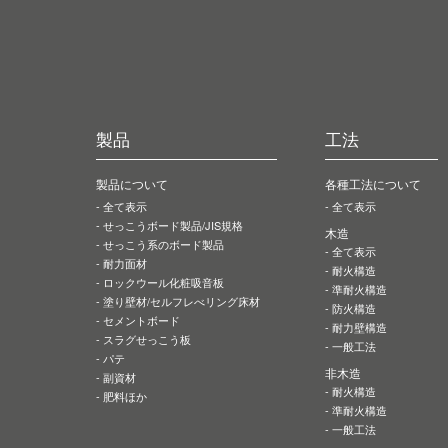
製品
工法
製品について
各種工法について
全て表示
全て表示
せっこうボード製品
/JIS規格
木造
せっこう系の
ボード製品
全て表示
耐力面材
耐火構造
ロックウール
化粧吸音板
準耐火構造
塗り壁材
/セルフレべリング床材
防火構造
セメントボード
耐力壁構造
スラグせっこう板
一般工法
パテ
非木造
副資材
耐火構造
肥料ほか
準耐火構造
一般工法