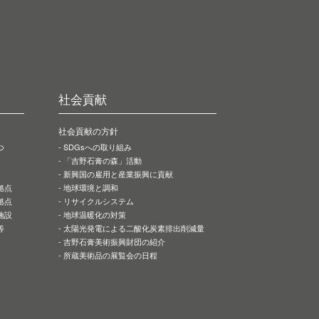
社会貢献
社会貢献の方針
つ
SDGsへの取り組み
「吉野石膏の森」活動
新興国の雇用と産業振興に貢献
拠点
地球環境と調和
拠点
リサイクルシステム
施設
地球温暖化の対策
等
太陽光発電による二酸化炭素排出削減量
吉野石膏美術振興財団の紹介
所蔵美術品の展覧会の日程