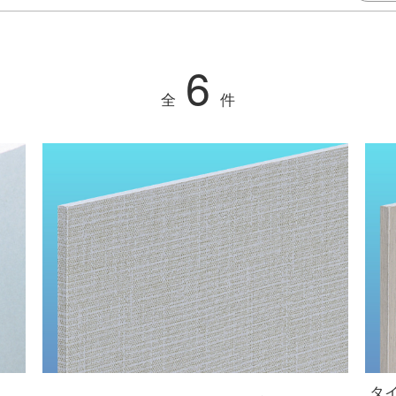
6
全
件
タ