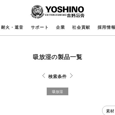
耐火・遮音
サポート
企業
社会貢献
採用情
吸放湿の製品
一覧
検索条件
吸放湿
素材