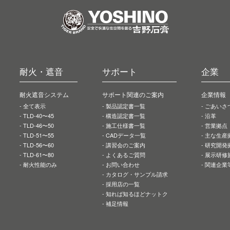
耐火・遮音
サポート
企業
耐火遮音システム
サポート関連のご案内
企業情報
全て表示
製品認定書一覧
ごあいさ
TLD-40〜45
構造認定書一覧
沿革
TLD-46〜50
施工仕様書一覧
営業拠点
TLD-51〜55
CADデータ一覧
主な生産
TLD-56〜60
講習会のご案内
研究開発
TLD-61〜80
よくあるご質問
展示研修
耐火性能のみ
お問い合わせ
関連企業
カタログ・サンプル請求
採用店の一覧
知れば知るほどナットク
補足情報