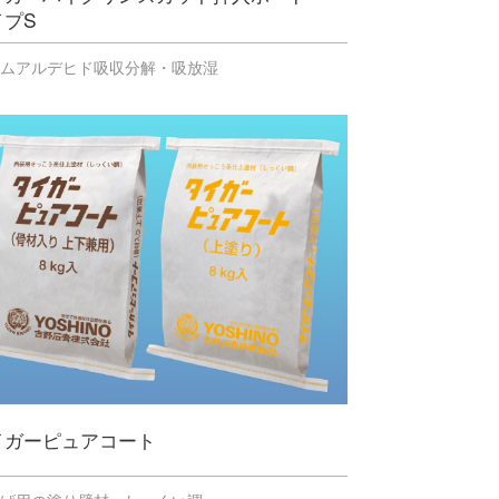
イプS
ルムアルデヒド吸収分解・吸放湿
イガーピュアコート