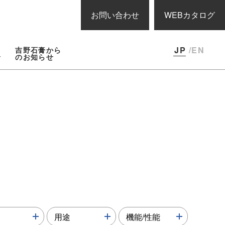
お問い合わせ
WEBカタログ
JP
/EN
吉野石膏から
報
のお知らせ
more↓
more↓
more↓
用途
機能/性能