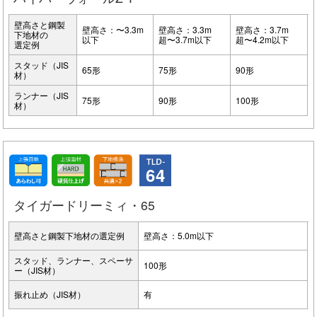
壁高さと鋼製
壁高さ：〜3.3m
壁高さ：3.3m
壁高さ：3.7m
下地材の
以下
超〜3.7m以下
超〜4.2m以下
選定例
スタッド（JIS
65形
75形
90形
材）
ランナー（JIS
75形
90形
100形
材）
64
タイガードリーミィ・65
壁高さと鋼製下地材の選定例
壁高さ：5.0m以下
スタッド、ランナー、スペーサ
100形
ー（JIS材）
振れ止め（JIS材）
有