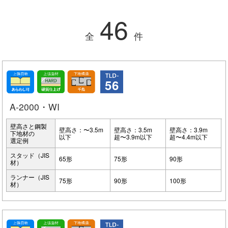
46
全
件
56
A-2000・WI
壁高さと鋼製
壁高さ：〜3.5m
壁高さ：3.5m
壁高さ：3.9m
下地材の
以下
超〜3.9m以下
超〜4.4m以下
選定例
スタッド（JIS
65形
75形
90形
材）
ランナー（JIS
75形
90形
100形
材）