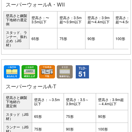
スーパーウォールA・WII
壁高さと鋼製
壁高さ：〜
壁高さ：3.5m
壁高さ：3.9m
壁高さ：4
下地材の選定
3.5m以下
超〜3.9m以下
超〜4.4m以下
超〜4.5
例
スタッド、ラ
ンナー、振れ
65形
75形
90形
100形
止め（JIS
材）
51
スーパーウォールA-T
壁高さと鋼製
壁高さ：～3.5m
壁高さ：3.5～
壁高さ：3.9m超
下地材の
以下
3.9m以下
～4.4m以下
選定例
スタッド（JIS
65形
75形
90形
材）
ランナー（JIS
75形
90形
100形
材）