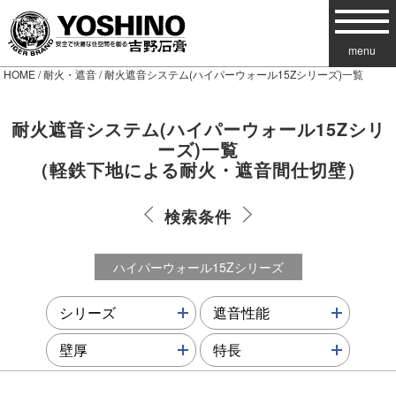
menu
HOME
/
耐火・遮音
/ 耐火遮音システム(ハイパーウォール15Zシリーズ)一覧
耐火遮音システム(ハイパーウォール15Zシリ
ーズ)
一覧
（軽鉄下地による耐火・遮音間仕切壁）
検索条件
ハイパーウォール15Zシリーズ
more↓
more↓
シリーズ
遮音性能
more↓
more↓
壁厚
特長