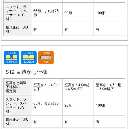
スタッド、ラ
ンナー、スペ
65形、または75
90形
100形
ーサー（JIS
形
材）
振れ止め（JIS
有
有
有
材）
S12 目透かし仕様
壁高さと鋼製
壁高さ：～4.0m
壁高さ：4.0m超
壁高さ：4.5m超
下地材の
以下
～4.5m以下
～5.0m以下
選定例
スタッド、ラ
ンナー、スペ
65形、または75
90形
100形
ーサー（JIS
形
材）
振れ止め（JIS
有
有
有
材）