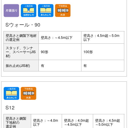
Sウォール・90
壁高さと鋼製下地材
壁高さ：4.5m超～5.0m
壁高さ：～4.5m以下
の選定例
以下
スタッド、ランナ
ー、スペーサー(JIS
90形
100形
材)
振れ止め(JIS材)
有
有
S12
壁高さと鋼製
壁高さ：～4.0m
壁高さ：4.0m超
壁高さ：4.5m超
下地材の
以下
～4.5m以下
～5.0m以下
選定例