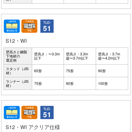
51
S12・WI
壁高さと鋼製
壁高さ：〜3.3m
壁高さ：3.3m
壁高さ：3.7m
下地材の
以下
超〜3.7m以下
超〜4.2m以下
選定例
スタッド（JIS
65形
75形
90形
材）
ランナー（JIS
75形
90形
100形
材）
51
S12・WI アクリア仕様