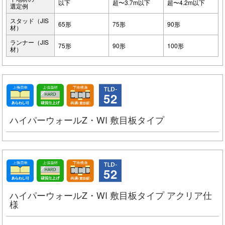
以下
超〜3.7m以下
超〜4.2m以下
選定例
スタッド（JIS
65形
75形
90形
材）
ランナー（JIS
75形
90形
100形
材）
52
ハイパーウォールZ・WI 敷目板タイプ
52
ハイパーウォールZ・WI 敷目板タイプ アクリア仕
様