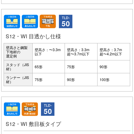
50
S12・WI 目透かし仕様
壁高さと鋼製
壁高さ：〜3.3m
壁高さ：3.3m
壁高さ：3.7m
下地材の
以下
超〜3.7m以下
超〜4.2m以下
選定例
スタッド（JIS
65形
75形
90形
材）
ランナー（JIS
75形
90形
100形
材）
50
S12・WI 敷目板タイプ