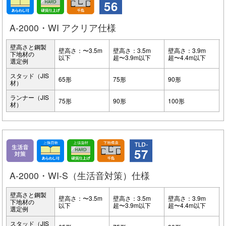
56
A-2000・WI アクリア仕様
壁高さと鋼製
壁高さ：〜3.5m
壁高さ：3.5m
壁高さ：3.9m
下地材の
以下
超〜3.9m以下
超〜4.4m以下
選定例
スタッド（JIS
65形
75形
90形
材）
ランナー（JIS
75形
90形
100形
材）
57
A-2000・WI-S（生活音対策）仕様
壁高さと鋼製
壁高さ：〜3.5m
壁高さ：3.5m
壁高さ：3.9m
下地材の
以下
超〜3.9m以下
超〜4.4m以下
選定例
スタッド（JIS