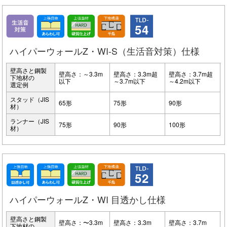
54
ハイパーウォールZ・WI-S（生活音対策）仕様
壁高さと鋼製
壁高さ：～3.3m
壁高さ：3.3m超
壁高さ：3.7m超
下地材の
以下
～3.7m以下
～4.2m以下
選定例
スタッド（JIS
65形
75形
90形
材）
ランナー（JIS
75形
90形
100形
材）
52
ハイパーウォールZ・WI 目透かし仕様
壁高さと鋼製
壁高さ：〜3.3m
壁高さ：3.3m
壁高さ：3.7m
下地材の