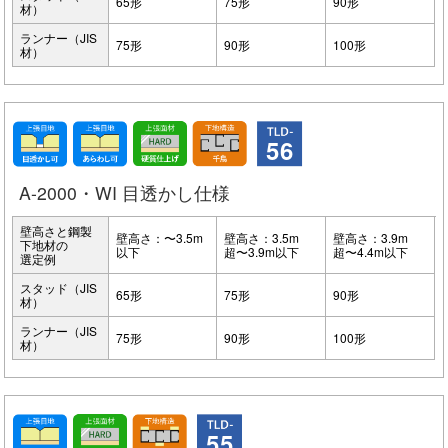
65形
75形
90形
材）
ランナー（JIS
75形
90形
100形
材）
56
A-2000・WI 目透かし仕様
壁高さと鋼製
壁高さ：〜3.5m
壁高さ：3.5m
壁高さ：3.9m
下地材の
以下
超〜3.9m以下
超〜4.4m以下
選定例
スタッド（JIS
65形
75形
90形
材）
ランナー（JIS
75形
90形
100形
材）
55