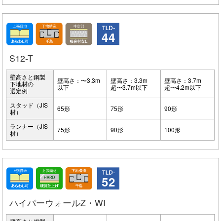
44
S12-T
壁高さと鋼製
壁高さ：〜3.3m
壁高さ：3.3m
壁高さ：3.7m
下地材の
以下
超〜3.7m以下
超〜4.2m以下
選定例
スタッド（JIS
65形
75形
90形
材）
ランナー（JIS
75形
90形
100形
材）
52
ハイパーウォールZ・WI