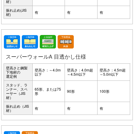
材）
振れ止め(JIS
有
有
有
材)
スーパーウォールA 目透かし仕様
壁高さと鋼製
壁高さ：～4.0m
壁高さ：4.0m超
壁高さ：4.5m超
下地材の
以下
～4.5m以下
～5.0m以下
選定例
スタッド、ラ
ンナー、スペ
65形、または75
90形
100形
ーサー（JIS
形
材）
振れ止め（JIS
有
有
有
材）