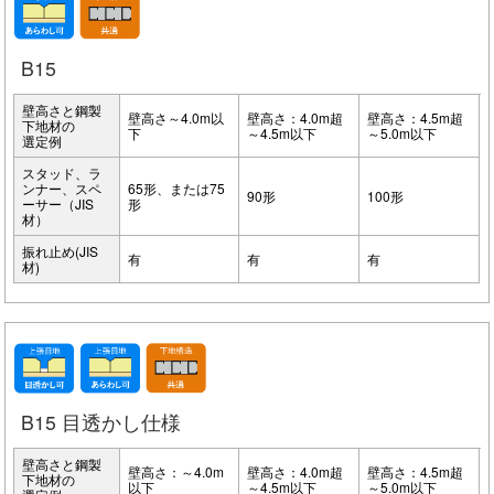
B15
壁高さと鋼製
壁高さ～4.0m以
壁高さ：4.0m超
壁高さ：4.5m超
下地材の
下
～4.5m以下
～5.0m以下
選定例
スタッド、ラ
ンナー、スペ
65形、または75
90形
100形
ーサー（JIS
形
材）
振れ止め(JIS
有
有
有
材)
B15 目透かし仕様
壁高さと鋼製
壁高さ：～4.0m
壁高さ：4.0m超
壁高さ：4.5m超
下地材の
以下
～4.5m以下
～5.0m以下