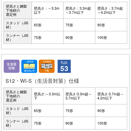
壁高さと鋼製
壁高さ：～3.3m
壁高さ：3.3m超
壁高さ：3.7m超
下地材の
以下
～3.7m以下
～4.2m以下
選定例
スタッド（JIS
65形
75形
90形
材）
ランナー（JIS
75形
90形
100形
材）
53
S12・WI-S（生活音対策）仕様
壁高さと鋼製
壁高さ:～3.3m以
壁高さ:3.3m超～
壁高さ:3.7m超～
下地材の
下
3.7m以下
4.2m以下
選定例
スタッド（JIS
65形
75形
90形
材）
ランナー（JIS
75形
90形
100形
材）