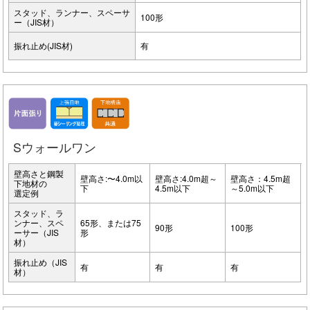
スタッド、ランナー、スペーサ
100形
ー（JIS材）
振れ止め(JIS材)
有
Sウォールワン
壁高さと鋼製
壁高さ:〜4.0m以
壁高さ:4.0m超～
壁高さ：4.5m超
下地材の
下
4.5m以下
～5.0m以下
選定例
スタッド、ラ
ンナー、スペ
65形、または75
90形
100形
ーサー（JIS
形
材）
振れ止め（JIS
有
有
有
材）