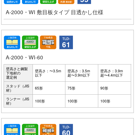
A-2000・WI 敷目板タイプ 目透かし仕様
61
A-2000・WI-60
壁高さと鋼製
壁高さ：〜3.5m
壁高さ：3.5m
壁高さ：3.9m
下地材の
以下
超〜3.9m以下
超〜4.4m以下
選定例
スタッド（JIS
65形
75形
90形
材）
ランナー（JIS
100形
100形
100形
材）
60