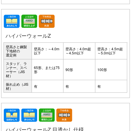
ハイパーウォールZ
壁高さと鋼製
壁高さ：～4.0m
壁高さ：4.0m超
壁高さ：4.5m超
下地材の
以下
～4.5m以下
～5.0m以下
選定例
スタッド、ラ
ンナー、スペ
65形、または75
90形
100形
ーサー（JIS
形
材）
振れ止め（JIS
有
有
有
材）
ハイパーウォールZ 目透かし仕様