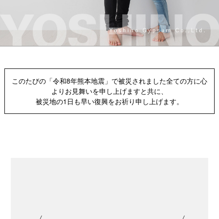
愛 変わらず、今日も暮らしを考える。
このたびの「令和8年熊本地震」で被災されました全ての方に心
よりお見舞いを申し上げますと共に、
被災地の1日も早い復興をお祈り申し上げます。