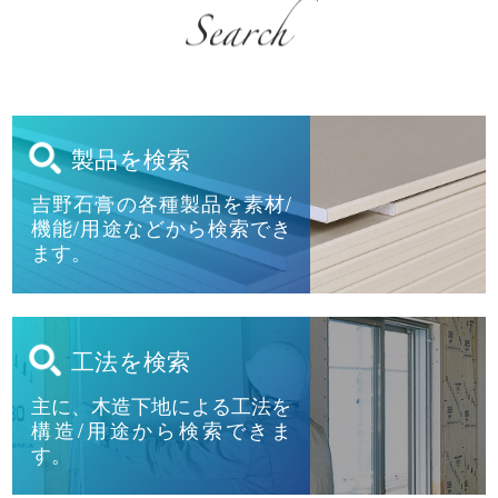
各種検索
製品を検索
吉野石膏の各種製品を素材/
機能/用途などから検索でき
ます。
工法を検索
主に、木造下地による工法を
構造/用途から検索できま
す。