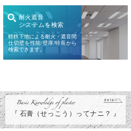
耐火遮音
システムを検索
軽鉄下地による耐火・遮音間
仕切壁を性能/壁厚/特長から
検索できます。
detail
『 石膏（せっこう）ってナニ？ 』