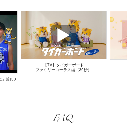
【TV】タイガーハイクリ
）
ンボードダンス編（30秒）