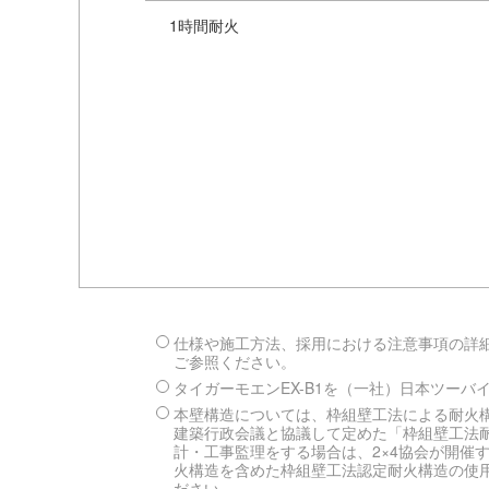
1時間耐火
仕様や施工方法、採用における注意事項の詳細
ご参照ください。
タイガーモエンEX-B1を（一社）日本ツー
本壁構造については、枠組壁工法による耐火構
建築行政会議と協議して定めた「枠組壁工法
計・工事監理をする場合は、2×4協会が開催
火構造を含めた枠組壁工法認定耐火構造の使用
ださい。