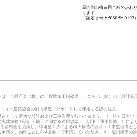
屋内側の構造用合板のかわ
ります
（認定番号 FP060BE-0103
は、吉野石膏（株）の「標準施工指導書」、ニチハ（株）の「設計施工資
バイフォー建築協会の耐火構造（外壁）として使用する際の注意
造として適切な設計および工事監理が行われるよう、（一社）日本ツーバ
耐火建築物の設計・施工に関する運用規準」（以下「運用規準」）によ
する講習会を受講し、枠組壁工法による耐火構造の設計・工事監理者と
承諾を、物件ごとに2×4協会まで申請していただきます。運用規準の詳