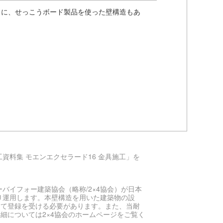
りに、せっこうボード製品を使った壁構造もあ
）
料集 モエンエクセラード16 金具施工」を
イフォー建築協会（略称/2×4協会）が日本
り運用します。本壁構造を用いた建築物の設
して登録を受ける必要があります。また、当耐
細については2×4協会のホームページをご覧く