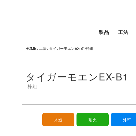
製品
工法
HOME
/
工法
/ タイガーモエンEX-B1/枠組
タイガーモエンEX-B1
枠組
木造
耐火
外壁