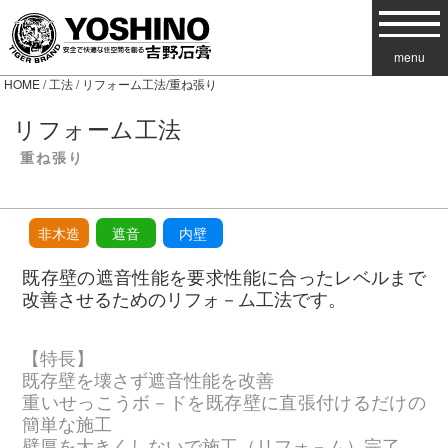
menu
HOME
/
工法
/ リフォーム工法/重ね張り
リフォーム工法
重ね張り
非木造
遮音
内壁
既存壁の遮音性能を要求性能に合ったレベルまで
改善させるためのリフォ－ム工法です。
【特長】
既存壁を壊さず遮音性能を改善
重いせっこうボ－ドを既存壁に直張付けるだけの
簡単な施工
壁厚を大きくしないで施工（リフォ－ム）完了