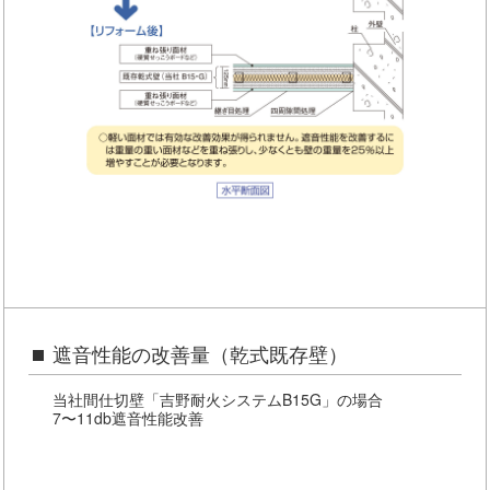
公的認定等に関する表記
遮音性能の改善量（乾式既存壁）
当社間仕切壁「吉野耐火システムB15G」の場合
7〜11db遮音性能改善