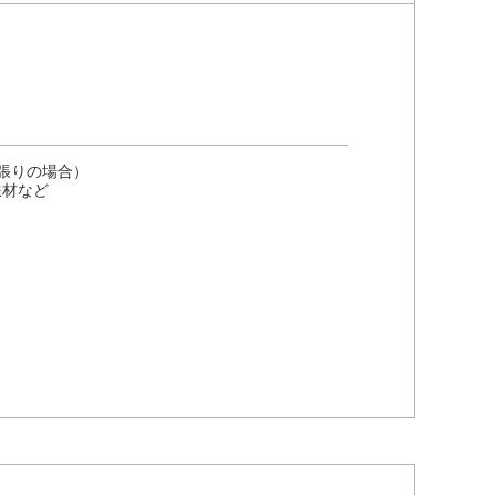
張りの場合）
鉄材など