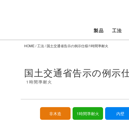
製品
工法
HOME
/
工法
/ 国土交通省告示の例示仕様/1時間準耐火
国土交通省告示の例示
1時間準耐火
非木造
1時間準耐火
内壁