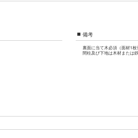
備考
裏面に当て木必須（面材1枚
間柱及び下地は木材または