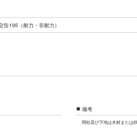
国交告195（耐力・非耐力）
備考
間柱及び下地は木材または