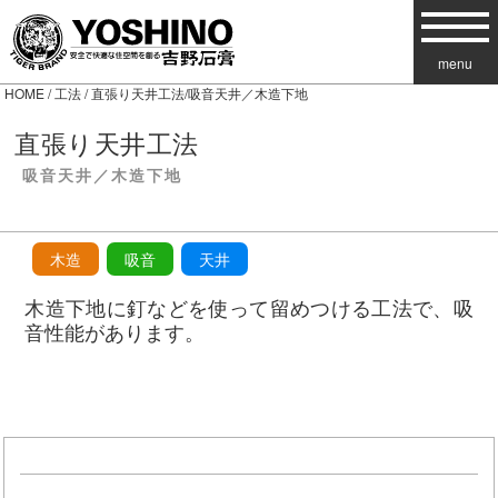
menu
HOME
/
工法
/ 直張り天井工法/吸音天井／木造下地
直張り天井工法
吸音天井／木造下地
木造
吸音
天井
木造下地に釘などを使って留めつける工法で、吸
音性能があります。