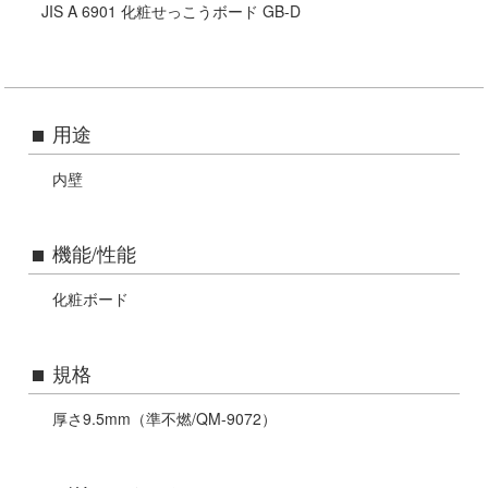
JIS A 6901 化粧せっこうボード GB-D
公的認定等に関する表記
用途
内壁
機能/性能
化粧ボード
規格
厚さ9.5mm（準不燃/QM-9072）