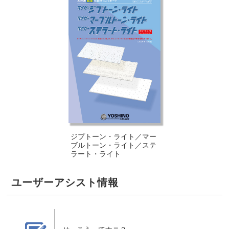
ジプトーン・ライト／マー
ブルトーン・ライト／ステ
ラート・ライト
ユーザーアシスト情報
せっこうってナニ？