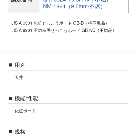
NM-1864（9.5mm/不燃）
JIS A 6901 化粧せっこうボード GB-D（準不燃品）
公的認定等に関する表記
JIS A 6901 不燃積層せっこうボード GB-NC（不燃品）
用途
天井
機能/性能
化粧ボード
規格