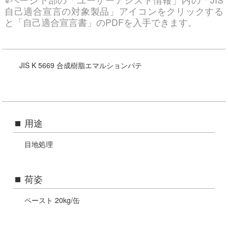
自己適合宣言の対象製品」アイコンをクリックする
と「自己適合宣言書」のPDFを入手できます。
JIS K 5669 合成樹脂エマルションパテ
公的認定等に関する表記
用途
目地処理
荷姿
ペースト 20kg/缶