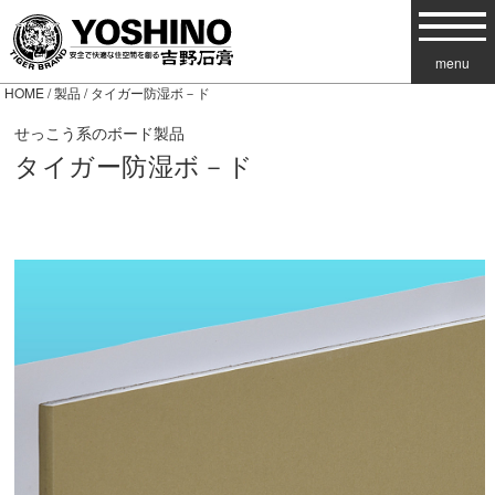
menu
HOME
/
製品
/ タイガー防湿ボ－ド
せっこう系のボード製品
タイガー防湿ボ－ド